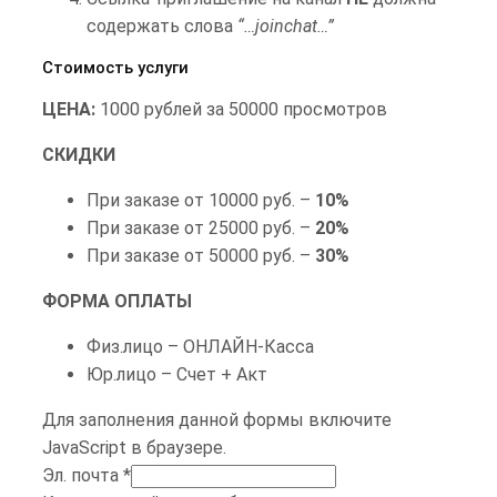
содержать слова
“…joinchat…”
Просмотры
Аккаунты VKONTAKTE
Стоимость услуги
ПРОСМОТРЫ TELEGRAM
Парсинг каналов и групп (СКОРО)
ЦЕНА:
1000 рублей за 50000 просмотров
ПРОСМОТРЫ WIBES
Парсинг пользователей (СКОРО)
СКИДКИ
Накрутка подписчиков (СКОРО)
При заказе от 10000 руб. –
10%
При заказе от 25000 руб. –
20%
Накрутка просмотров (СКОРО)
При заказе от 50000 руб. –
30%
Накрутка лайков (реакций) (СКОРО)
ФОРМА ОПЛАТЫ
Лайки
Накрутка репостов (СКОРО)
Физ.лицо – ОНЛАЙН-Касса
ЛАЙКИ В WIBES
Юр.лицо – Счет + Акт
Для заполнения данной формы включите
JavaScript в браузере.
Эл. почта
*