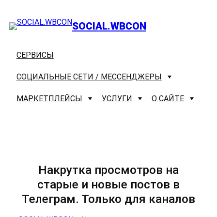
Перейти
к
SOCIAL.WBCON
содержимому
СЕРВИСЫ
СОЦИАЛЬНЫЕ СЕТИ / МЕССЕНДЖЕРЫ
МАРКЕТПЛЕЙСЫ
УСЛУГИ
О САЙТЕ
Накрутка просмотров на
TELEGRAM
Ozon
Парсинг
Контанты
старые и новые постов в
Аккаунты TELEGRAM
АККАУНТЫ OZON
ПАРСИНГ ТЕЛЕГРАМ – КОНТЕНТ
Телеграм. Только для каналов
Группы/каналы TELEGRAM
ДОБАВЛЕНИЕ ТОВАРА В КОРЗИНУ
ПАРСИНГ ТЕЛЕГРАМ – ПОДПИСЧИКИ