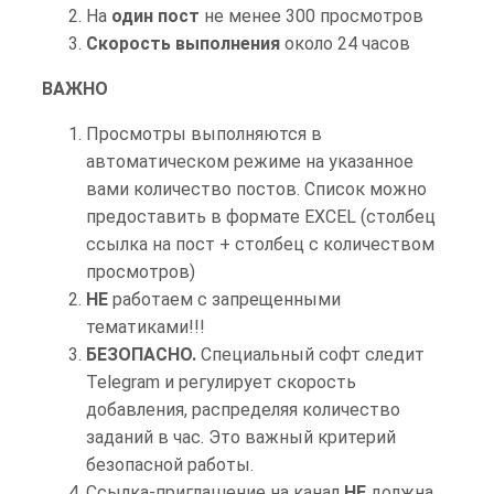
На
один пост
не менее 300 просмотров
Я.Маркет
Парсинг Блогеров
Скорость выполнения
около 24 часов
СКОРО НОВЫЕ СЕРВИСЫ (СКОРО)
Парсинг пользователей (СКОРО)
ВАЖНО
Просмотры выполняются в
Накрутка подписчиков (СКОРО)
автоматическом режиме на указанное
Подписчики
Накрутка просмотров (СКОРО)
вами количество постов. Список можно
предоставить в формате EXCEL (столбец
ПОДПИСЧИКИ TELEGRAM
Накрутка лайков (реакций) (СКОРО)
ссылка на пост + столбец с количеством
ПОДПИСЧИКИ PREMIUM-TELEGRAM
просмотров)
Накрутка репостов (СКОРО)
НЕ
работаем с запрещенными
ПОДПИСЧИКИ ДЛЯ WIBES
тематиками!!!
БЕЗОПАСНО.
Специальный софт следит
Telegram и регулирует скорость
добавления, распределяя количество
заданий в час. Это важный критерий
безопасной работы.
ВКОНТАКТЕ
Ссылка-приглашение на канал
НЕ
должна