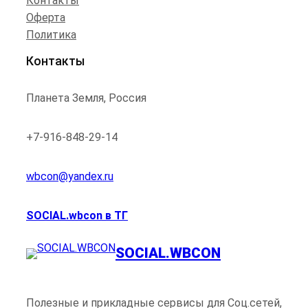
Контакты
Оферта
WIBES от WB
Политика
Накрутка подписчиков
Репосты
Контакты
Накрутка просмотров
Планета Земля, Россия
Накрутка лайков (реакций)
+7-916-848-29-14
Накрутка комментариев
wbcon@yandex.ru
SOCIAL.wbcon в ТГ
SOCIAL.WBCON
Полезные и прикладные сервисы для Соц.сетей,