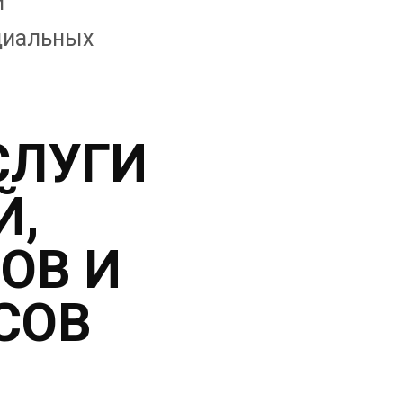
и
циальных
СЛУГИ
Й,
ОВ И
СОВ